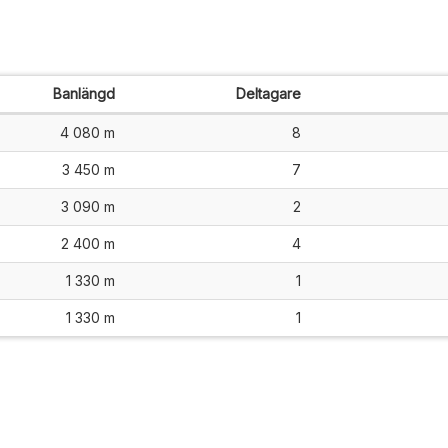
Banlängd
Deltagare
4 080 m
8
3 450 m
7
3 090 m
2
2 400 m
4
1 330 m
1
1 330 m
1