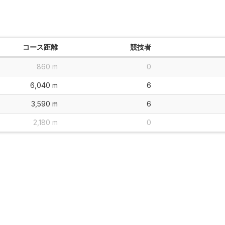
コース距離
競技者
860 m
0
6,040 m
6
3,590 m
6
2,180 m
0