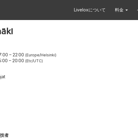
Liveloxについて
料金
äki
7:00
–
22:00
Europe/Helsinki
5:00
–
20:00
Etc/UTC
jat
技者