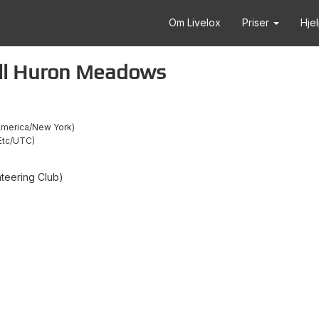
Om Livelox
Priser
Hje
ll Huron Meadows
merica/New York
Etc/UTC
teering Club)