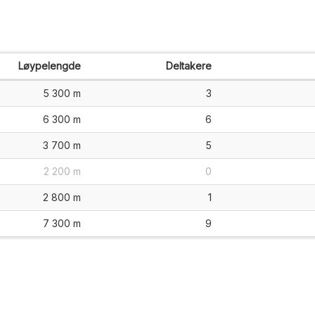
Løypelengde
Deltakere
5 300 m
3
6 300 m
6
3 700 m
5
2 200 m
0
2 800 m
1
7 300 m
9