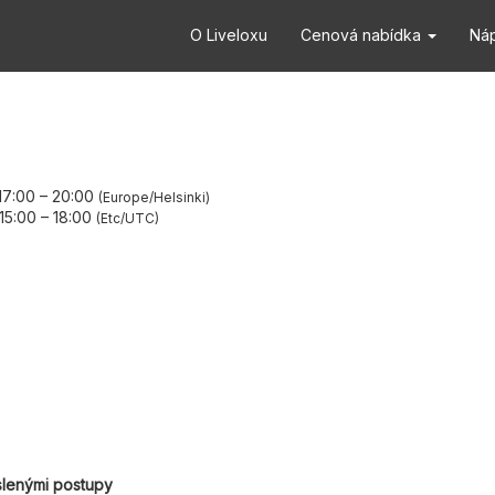
O Liveloxu
Cenová nabídka
Ná
 17:00
–
20:00
Europe/Helsinki
 15:00
–
18:00
Etc/UTC
slenými postupy