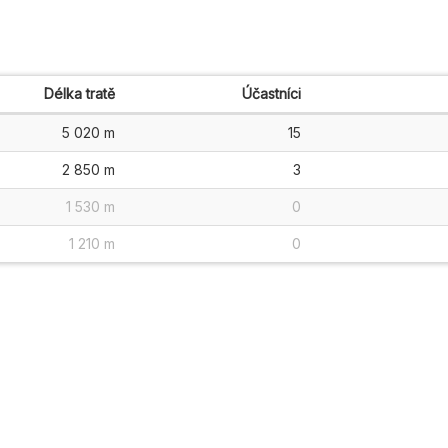
Délka tratě
Účastníci
5 020 m
15
2 850 m
3
1 530 m
0
1 210 m
0