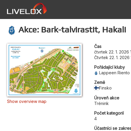
Akce: Bark-talvirastit, Hakali
Čas
čtvrtek 22. 1. 2026
Čtvrtek 22. 1. 2026
Pořádající kluby
Lappeen Riento
Země
Finsko
Úroveň akce
Show overview map
Trénink
Počet kategorií
4
Účastníci se zakre