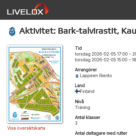
Aktivitet: Bark-talvirastit, K
Tid
torsdag 2026-02-05 17:00
–
2
torsdag 2026-02-05 15:00
–
1
Arrangörer
Lappeen Riento
Land
Finland
Nivå
Träning
Antal klasser
3
Visa översiktskarta
Antal deltagare med rutter