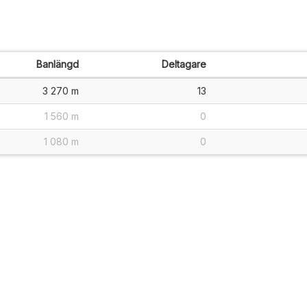
Banlängd
Deltagare
3 270 m
13
1 560 m
0
1 080 m
0