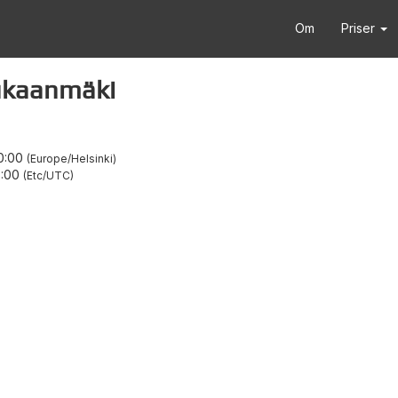
Om
Priser
aukaanmäki
0:00
Europe/Helsinki
8:00
Etc/UTC