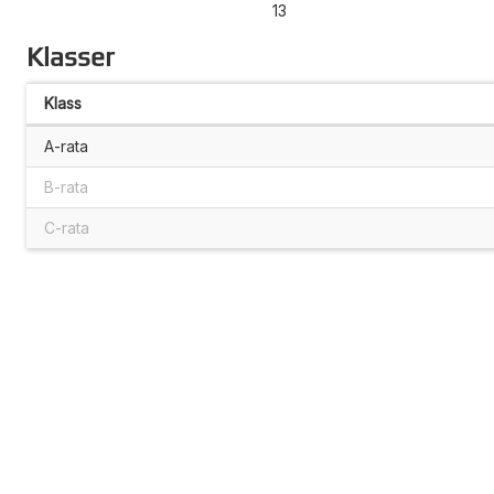
13
Klasser
Klass
A-rata
B-rata
C-rata