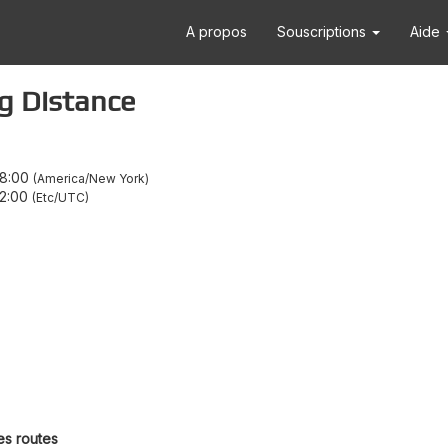
A propos
Souscriptions
Aide
g Distance
18:00
America/New York
2:00
Etc/UTC
es routes