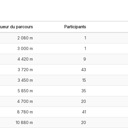
ueur du parcours
Participants
2 080 m
1
3 000 m
1
4 420 m
9
3 720 m
43
3 450 m
15
5 850 m
35
4 700 m
20
8 780 m
41
10 880 m
20