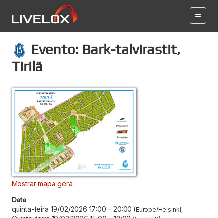
Evento: Bark-talvirastit,
Tirilä
Mostrar mapa geral
Data
quinta-feira 19/02/2026 17:00
–
20:00
Europe/Helsinki