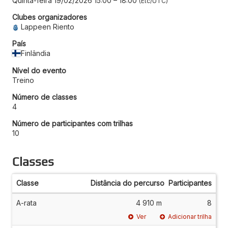
Quinta-feira 19/02/2026 15:00
–
18:00
Etc/UTC
Clubes organizadores
Lappeen Riento
País
Finlândia
Nível do evento
Treino
Número de classes
4
Número de participantes com trilhas
10
Classes
Classe
Distância do percurso
Participantes
A-rata
4 910 m
8
Ver
Adicionar trilha