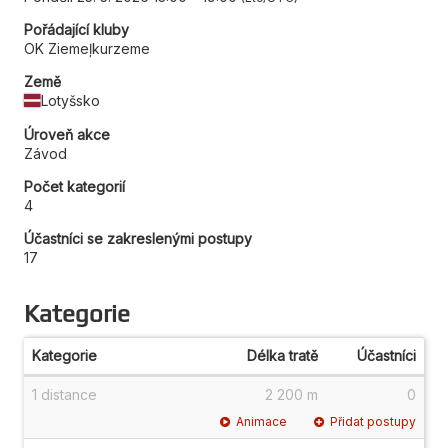
Pořádající kluby
OK Ziemeļkurzeme
Země
Lotyšsko
Úroveň akce
Závod
Počet kategorií
4
Účastníci se zakreslenými postupy
17
Kategorie
Kategorie
Délka tratě
Účastníci
1 distance
2 200 m
0
Animace
Přidat postupy