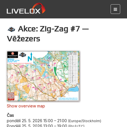
Akce: Zig-Zag #7 —
Vēžezers
Show overview map
Čas
pondělí 25. 5. 2026 15:00
–
21:00
Europe/Stockholm
Pondělí 25. 5. 2026 13:00
–
19:00
Etc/UTC