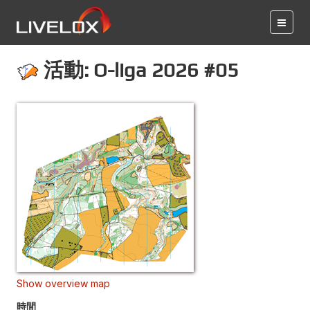
活動: O-liga 2026 #05
Show overview map
時間