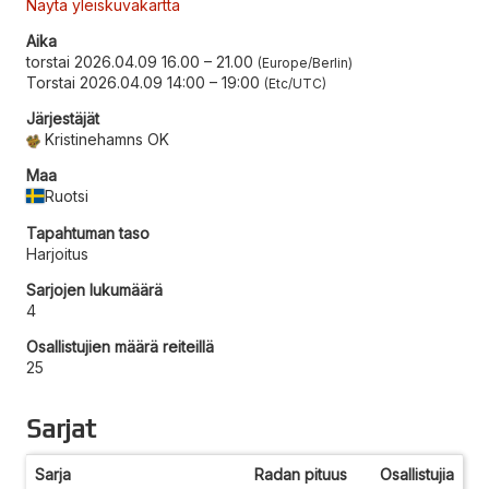
Näytä yleiskuvakartta
Aika
torstai 2026.04.09 16.00
–
21.00
Europe/Berlin
Torstai 2026.04.09 14:00
–
19:00
Etc/UTC
Järjestäjät
Kristinehamns OK
Maa
Ruotsi
Tapahtuman taso
Harjoitus
Sarjojen lukumäärä
4
Osallistujien määrä reiteillä
25
Sarjat
Sarja
Radan pituus
Osallistujia