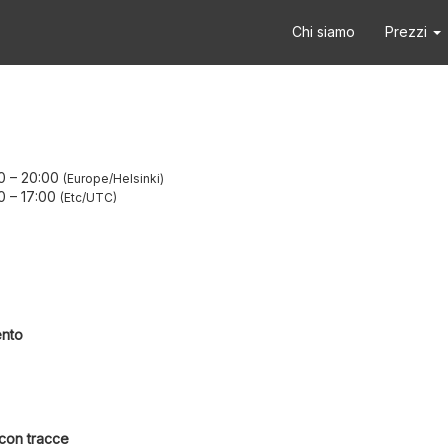
Chi siamo
Prezzi
0
–
20:00
Europe/Helsinki
0
–
17:00
Etc/UTC
ento
 con tracce