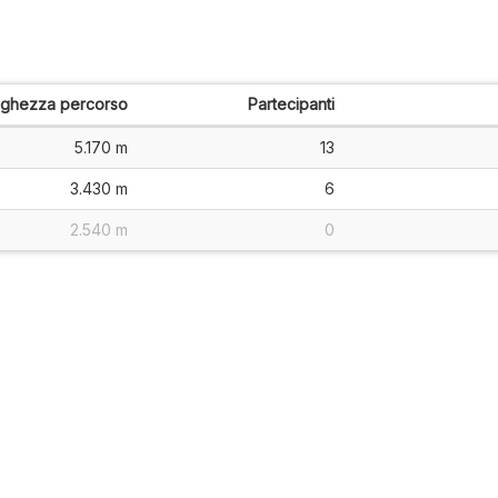
nghezza percorso
Partecipanti
5.170 m
13
3.430 m
6
2.540 m
0