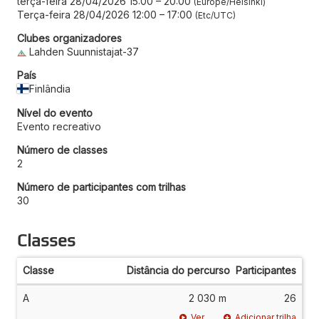
terça-feira 28/04/2026 15:00
–
20:00
Europe/Helsinki
Terça-feira 28/04/2026 12:00
–
17:00
Etc/UTC
Clubes organizadores
Lahden Suunnistajat-37
País
Finlândia
Nível do evento
Evento recreativo
Número de classes
2
Número de participantes com trilhas
30
Classes
Classe
Distância do percurso
Participantes
A
2 030 m
26
Ver
Adicionar trilha