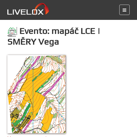
Evento: mapáč LCE |
SMĚRY Vega