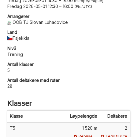
fredag 2026-05-01 14:30
–
18:00
Europe/Prague
Fredag 2026-05-01 12:30
–
16:00
Etc/UTC
Arrangører
OOB TJ Slovan Luhačovice
Land
Tsjekkia
Nivå
Trening
Antall klasser
5
Antall deltakere med ruter
28
Klasser
Klasse
Løypelengde
Deltakere
T5
1 520 m
2
Reprise
Legg til rute