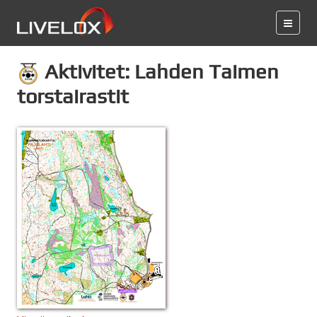
Aktivitet: Lahden Taimen
torstairastit