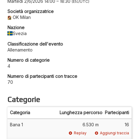
Martedì 2/6/2026 14:00
–
18:30
Etc/UTC
Società organizzatrice
OK Milan
Nazione
Svezia
Classificazione dell'evento
Allenamento
Numero di categorie
4
Numero di partecipanti con tracce
70
Categorie
Categoria
Lunghezza percorso
Partecipanti
Bana 1
6.530 m
16
Replay
Aggiungi traccia