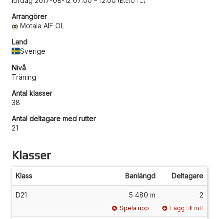
lördag 2017-08-12 07:00
–
12:00
Etc/UTC
Arrangörer
Motala AIF OL
Land
Sverige
Nivå
Träning
Antal klasser
38
Antal deltagare med rutter
21
Klasser
Klass
Banlängd
Deltagare
D21
5 480 m
2
Spela upp
Lägg till rutt