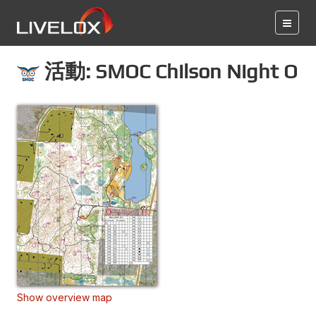
活動: SMOC Chilson Night O
Show overview map