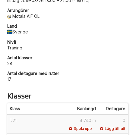
tisdag 2019-03-26 18:00
–
22:00
Etc/UTC
Arrangörer
Motala AIF OL
Land
Sverige
Nivå
Träning
Antal klasser
28
Antal deltagare med rutter
17
Klasser
Klass
Banlängd
Deltagare
D21
4 740 m
0
Spela upp
Lägg till rutt