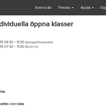
Acerca de
Precios
Ayuda
Es
dividuella öppna klasser
19 09:30
–
13:30
Europe/Stockholm
19 07:30
–
11:30
Etc/UTC
ías
antes con rutas