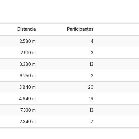
Distancia
Participantes
2.580 m
4
2.910 m
3
3.380 m
13
6.250 m
2
3.840 m
26
4.640 m
19
7.330 m
13
2.340 m
7