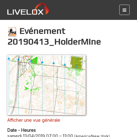
Evénement
20190413_HolderMIne
Afficher une vue générale
Date - Heures
samedi 13/04/2019 07:00
–
13:00
America/New York