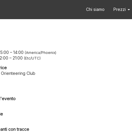
Chi siamo
Prezzi
05:00
–
14:00
America/Phoenix
2:00
–
21:00
Etc/UTC
rice
 Orienteering Club
l'evento
ie
anti con tracce