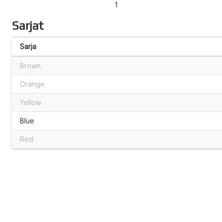
1
Sarjat
Sarja
Brown
Orange
Yellow
Blue
Red