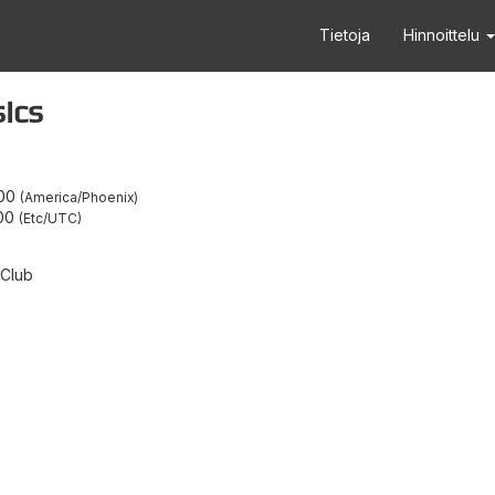
Tietoja
Hinnoittelu
ics
.00
America/Phoenix
:00
Etc/UTC
 Club