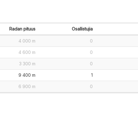
Radan pituus
Osallistujia
4 000 m
0
4 600 m
0
3 300 m
0
9 400 m
1
6 900 m
0