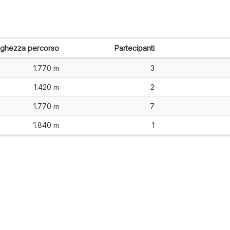
nghezza percorso
Partecipanti
1.770 m
3
1.420 m
2
1.770 m
7
1.840 m
1