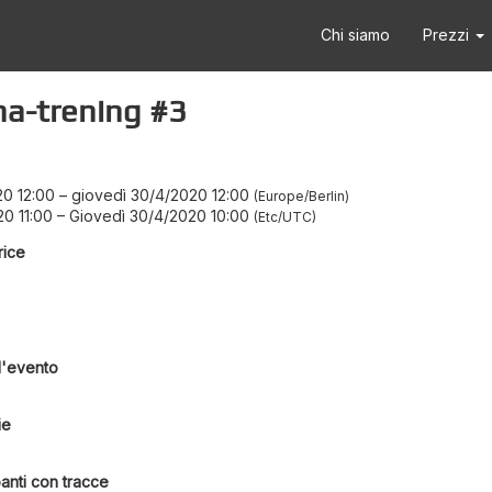
Chi siamo
Prezzi
na-trening #3
20 12:00
–
giovedì 30/4/2020 12:00
Europe/Berlin
0 11:00
–
Giovedì 30/4/2020 10:00
Etc/UTC
rice
l'evento
ie
anti con tracce