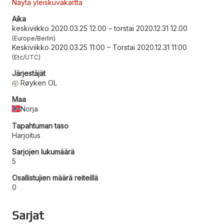
Näytä yleiskuvakartta
Aika
keskiviikko 2020.03.25 12.00
–
torstai 2020.12.31 12.00
Europe/Berlin
Keskiviikko 2020.03.25 11:00
–
Torstai 2020.12.31 11:00
Etc/UTC
Järjestäjät
Røyken OL
Maa
Norja
Tapahtuman taso
Harjoitus
Sarjojen lukumäärä
5
Osallistujien määrä reiteillä
0
Sarjat