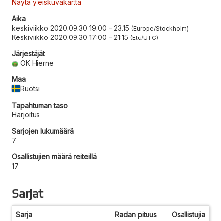
Näytä yleiskuvakartta
Aika
keskiviikko 2020.09.30 19.00
–
23.15
Europe/Stockholm
Keskiviikko 2020.09.30 17:00
–
21:15
Etc/UTC
Järjestäjät
OK Hierne
Maa
Ruotsi
Tapahtuman taso
Harjoitus
Sarjojen lukumäärä
7
Osallistujien määrä reiteillä
17
Sarjat
Sarja
Radan pituus
Osallistujia