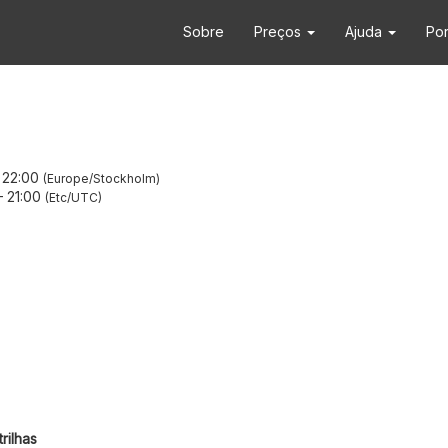
Sobre
Preços
Ajuda
Po
–
22:00
Europe/Stockholm
–
21:00
Etc/UTC
rilhas