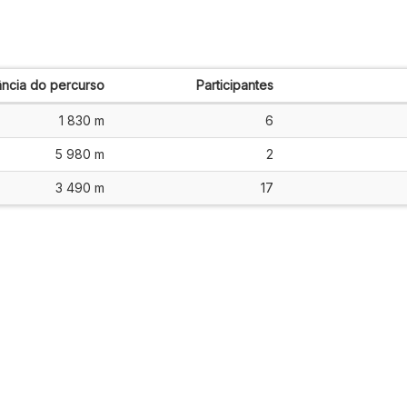
ância do percurso
Participantes
1 830 m
6
5 980 m
2
3 490 m
17