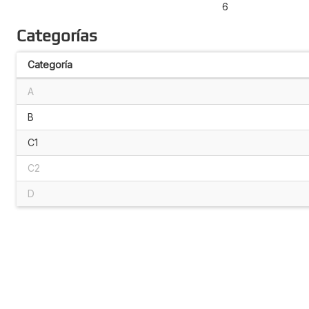
6
Categorías
Categoría
A
B
C1
C2
D