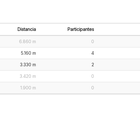
Distancia
Participantes
6.860 m
0
5.160 m
4
3.330 m
2
3.420 m
0
1.900 m
0