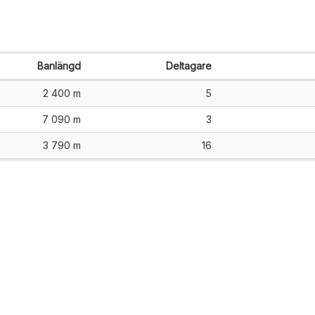
Banlängd
Deltagare
2 400 m
5
7 090 m
3
3 790 m
16