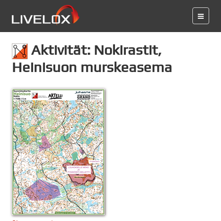
Aktivität: Nokirastit,
Heinisuon murskeasema