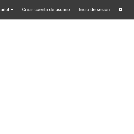
pañol
Crear cuenta de usuario
Inicio de sesión
3