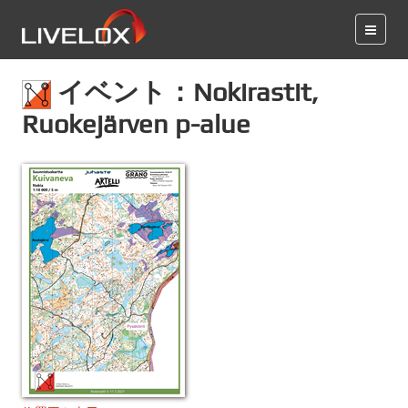
イベント：Nokirastit,
Ruokejärven p-alue