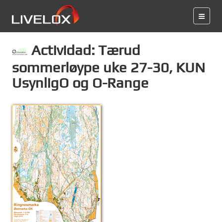
Actividad: Tærud
sommerløype uke 27-30, KUN
UsynligO og O-Range