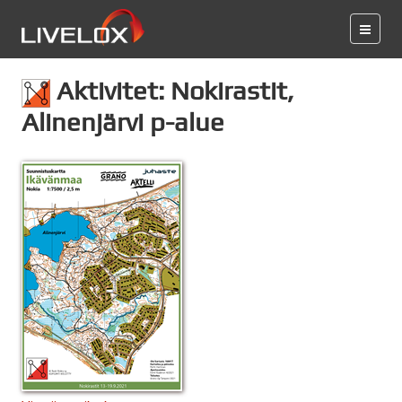
Aktivitet: Nokirastit,
Alinenjärvi p-alue