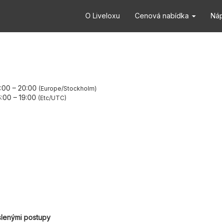
O Liveloxu
Cenová nabídka
Ná
7:00
–
20:00
Europe/Stockholm
6:00
–
19:00
Etc/UTC
slenými postupy