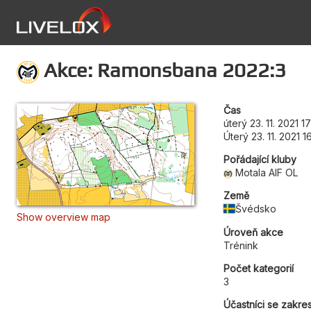
Akce: Ramonsbana 2022:3
Čas
úterý 23. 11. 2021 1
Úterý 23. 11. 2021 1
Pořádající kluby
Motala AIF OL
Země
Švédsko
Show overview map
Úroveň akce
Trénink
Počet kategorií
3
Účastníci se zakre