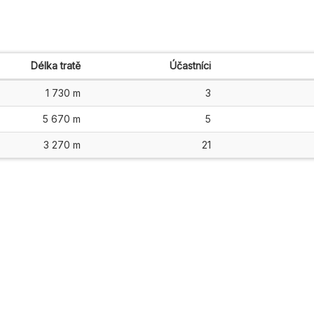
Délka tratě
Účastníci
1 730 m
3
5 670 m
5
3 270 m
21