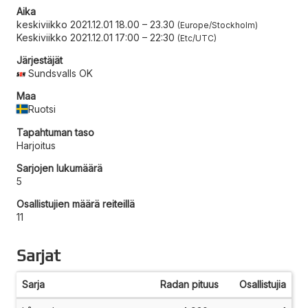
Aika
keskiviikko 2021.12.01 18.00
–
23.30
Europe/Stockholm
Keskiviikko 2021.12.01 17:00
–
22:30
Etc/UTC
Järjestäjät
Sundsvalls OK
Maa
Ruotsi
Tapahtuman taso
Harjoitus
Sarjojen lukumäärä
5
Osallistujien määrä reiteillä
11
Sarjat
Sarja
Radan pituus
Osallistujia