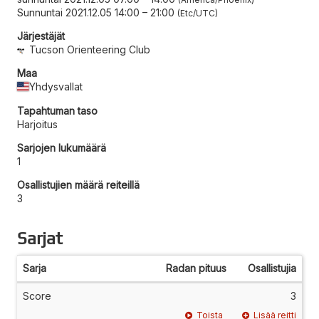
Sunnuntai 2021.12.05 14:00
–
21:00
Etc/UTC
Järjestäjät
Tucson Orienteering Club
Maa
Yhdysvallat
Tapahtuman taso
Harjoitus
Sarjojen lukumäärä
1
Osallistujien määrä reiteillä
3
Sarjat
Sarja
Radan pituus
Osallistujia
Score
3
Toista
Lisää reitti