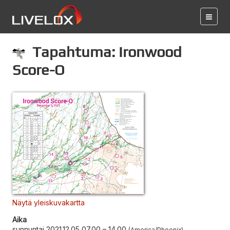
Tapahtuma: Ironwood
Score-O
Näytä yleiskuvakartta
Aika
sunnuntai 2021.12.05 07.00
–
14.00
America/Phoenix