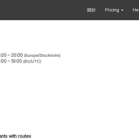
關於
Pricing
He
:00
–
20:00
Europe/Stockholm
:00
–
19:00
Etc/UTC
ants with routes