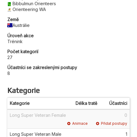
Bibbulmun Orienteers
Orienteering WA
Země
Austrálie
Úroveň akce
Trénink
Počet kategorií
27
Účastníci se zakreslenými postupy
8
Kategorie
Kategorie
Délka tratě
Účastníci
Long Super Veteran Female
0
Animace
Přidat postupy
Long Super Veteran Male
1