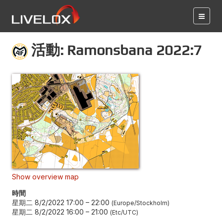
活動: Ramonsbana 2022:7
Show overview map
時間
星期二 8/2/2022 17:00
–
22:00
Europe/Stockholm
星期二 8/2/2022 16:00
–
21:00
Etc/UTC