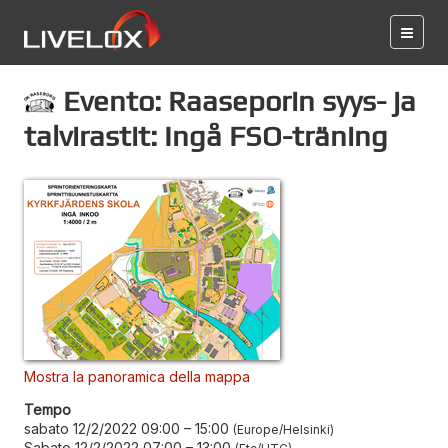
Evento: Raaseporin syys- ja
talvirastit: Ingå FSO-träning
Mostra la panoramica della mappa
Tempo
sabato 12/2/2022 09:00
–
15:00
Europe/Helsinki
Sabato 12/2/2022 07:00
–
13:00