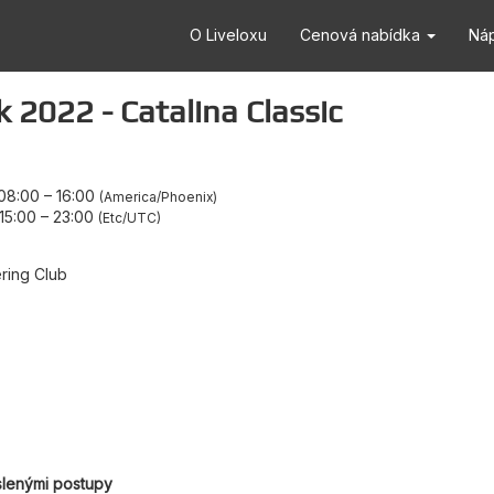
O Liveloxu
Cenová nabídka
Ná
2022 - Catalina Classic
 08:00
–
16:00
America/Phoenix
15:00
–
23:00
Etc/UTC
ring Club
slenými postupy