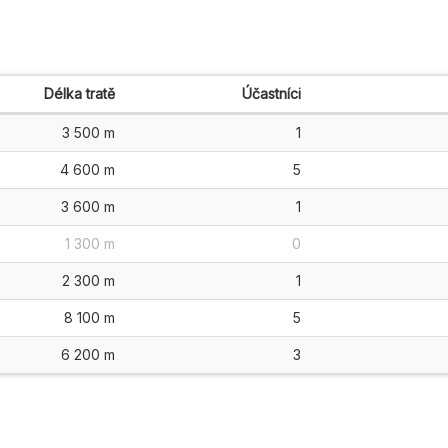
Délka tratě
Účastníci
3 500 m
1
4 600 m
5
3 600 m
1
1 300 m
0
2 300 m
1
8 100 m
5
6 200 m
3