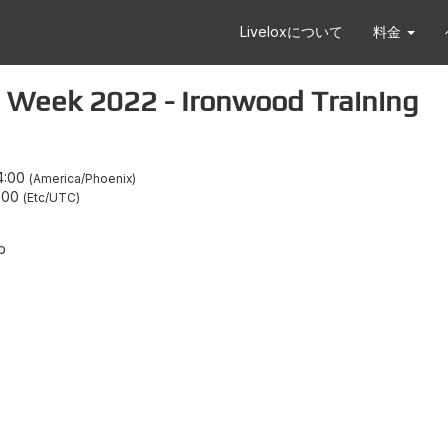
Liveloxについて
料金
ek 2022 - Ironwood Training
4:00
America/Phoenix
:00
Etc/UTC
b