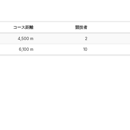
コース距離
競技者
4,500 m
2
6,100 m
10