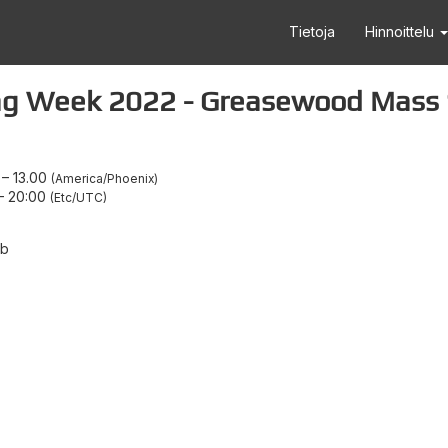
Tietoja
Hinnoittelu
g Week 2022 - Greasewood Mass 
–
13.00
America/Phoenix
–
20:00
Etc/UTC
ub