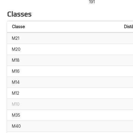
191
Classes
Classe
Dist
M21
M20
M18
M16
M14
M12
M10
M35
M40