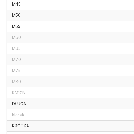
M45
M50
M55
M60
M65
M70
M75
M80
KM10N
DŁUGA
klasyk
KRÓTKA