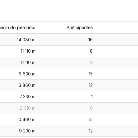
ância do percurso
Participantes
14 080 m
16
11 110 m
8
11 110 m
2
6 630 m
15
3 860 m
12
2 330 m
1
2 010 m
0
10 460 m
15
9 230 m
12