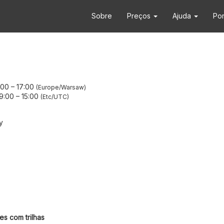
Sobre
Preços
Ajuda
Po
:00
–
17:00
Europe/Warsaw
9:00
–
15:00
Etc/UTC
y
es com trilhas