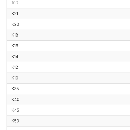
10R
K21
K20
K18
K16
K14
K12
K10
K35
K40
K45
K50