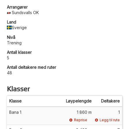
Arrangører
Sundsvalls OK
Land
Sverige
Nivå
Trening
Antall klasser
5
Antall deltakere med ruter
48
Klasser
Klasse
Løypelengde
Deltakere
Bana 1
1 860 m
1
Reprise
Legg til rute