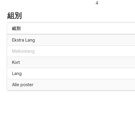
4
組別
組別
Ekstra Lang
Mellomlang
Kort
Lang
Alle poster