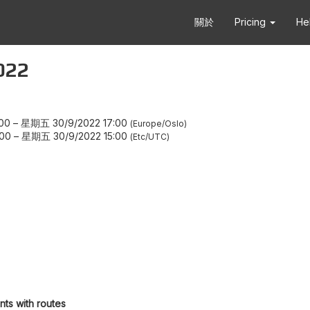
關於
Pricing
He
022
00
–
星期五 30/9/2022 17:00
Europe/Oslo
:00
–
星期五 30/9/2022 15:00
Etc/UTC
nts with routes