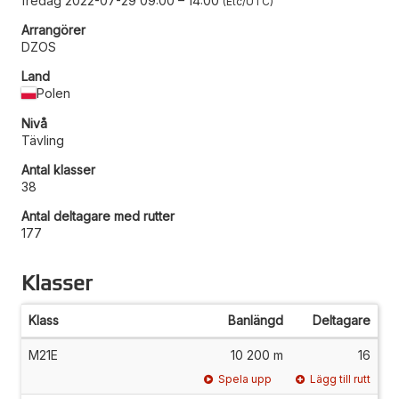
fredag 2022-07-29 09:00
–
14:00
Etc/UTC
Arrangörer
DZOS
Land
Polen
Nivå
Tävling
Antal klasser
38
Antal deltagare med rutter
177
Klasser
Klass
Banlängd
Deltagare
M21E
10 200 m
16
Spela upp
Lägg till rutt