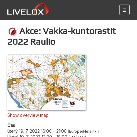
Akce: Vakka-kuntorastit
2022 Raulio
Show overview map
Čas
úterý 19. 7. 2022 16:00
–
21:00
Europe/Helsinki
Úterý 19. 7. 2022 13:00
–
18:00