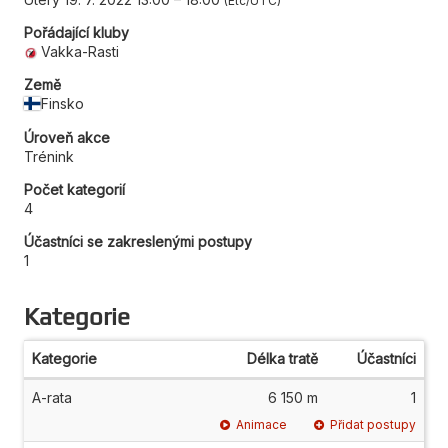
Etc/UTC
Pořádající kluby
Vakka-Rasti
Země
Finsko
Úroveň akce
Trénink
Počet kategorií
4
Účastníci se zakreslenými postupy
1
Kategorie
Kategorie
Délka tratě
Účastníci
A-rata
6 150 m
1
Animace
Přidat postupy