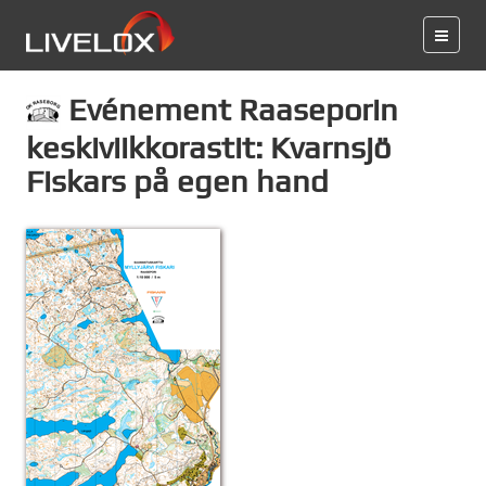
Evénement Raaseporin
keskiviikkorastit: Kvarnsjö
Fiskars på egen hand